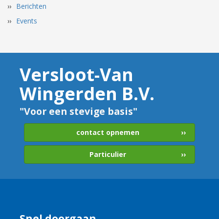
Berichten
Events
Versloot-Van
Wingerden B.V.
"Voor een stevige basis"
contact opnemen
Particulier
Snel doorgaan