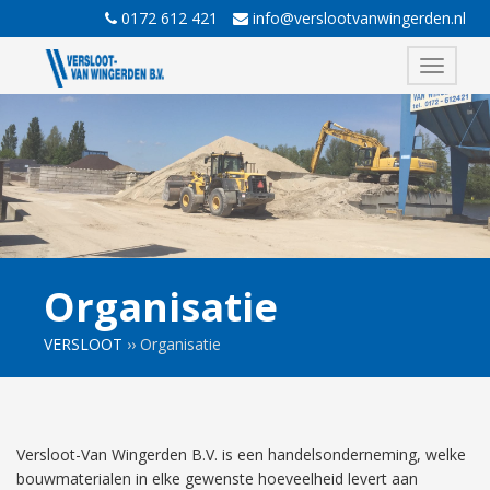
0172 612 421
info@verslootvanwingerden.nl
Toggle
navigati
Organisatie
VERSLOOT
››
Organisatie
Versloot-Van Wingerden B.V. is een handelsonderneming, welke
bouwmaterialen in elke gewenste hoeveelheid levert aan