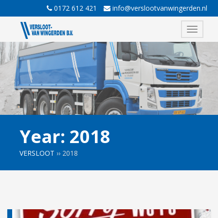
0172 612 421
info@verslootvanwingerden.nl
Toggle
navigati
Year:
2018
VERSLOOT
››
2018