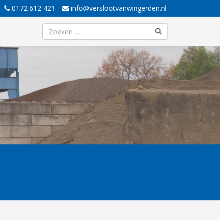
0172 612 421
info@verslootvanwingerden.nl
Zoeken
naar